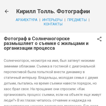
К основному контенту
Кирилл Толль. Фотографии
APXИEKTYPA
|
ИHTEPЬEPЫ
|
ПPEДMETЫ
|
КОНТАКТЫ
Фотограф в Солнечногорске
размышляет о съемке с жильцами и
организации процесса
Солнечногорск, несмотря на имя, был затянут низкими
зимними облаками. Съемка в гостиной с диагональной
перспективой была попыткой внести динамику в
статичный интерьер. Владельцы, молодая семья с двумя
детьми, пытались на время съемки навести порядок, но
хаос брал свое. На прощание они спросили: «Как
организовать процесс съемки, если на объекте еще живут
люди?» В их глазах читалось отчаяние и надежда на
существование некоего секретного протокола. Я выехал