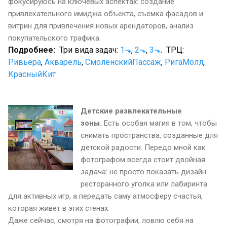
фокусируюсь на ключевых аспектах: создание
привлекательного имиджа объекта, съемка фасадов и
витрин для привлечения новых арендаторов, анализ
покупательского трафика.
Подробнее:
Три вида задач:
1
⬎
,
2
⬎
,
3
⬎
.
ТРЦ:
Ривьера
,
Акварель
,
СмоленскийПассаж
,
РигаМолл
,
КрасныйКит
Детские развлекательные
зоны.
Есть особая магия в том, чтобы
снимать пространства, созданные для
детской радости. Передо мной как
фотографом всегда стоит двойная
задача: не просто показать дизайн
ресторанного уголка или лабиринта
для активных игр, а передать саму атмосферу счастья,
которая живет в этих стенах.
Даже сейчас, смотря на фотографии, ловлю себя на