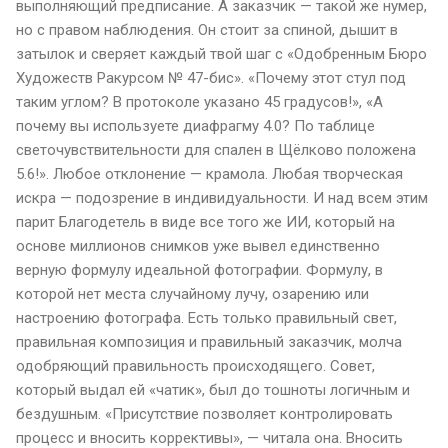
выполняющий предписание. А заказчик — такой же нумер,
но с правом наблюдения. Он стоит за спиной, дышит в
затылок и сверяет каждый твой шаг с «Одобренным Бюро
Художеств Ракурсом № 47-бис». «Почему этот стул под
таким углом? В протоколе указано 45 градусов!», «А
почему вы используете диафрагму 4.0? По таблице
светочувствительности для спален в Щёлково положена
5.6!». Любое отклонение — крамола. Любая творческая
искра — подозрение в индивидуальности. И над всем этим
парит Благодетель в виде все того же ИИ, который на
основе миллионов снимков уже вывел единственно
верную формулу идеальной фотографии. Формулу, в
которой нет места случайному лучу, озарению или
настроению фотографа. Есть только правильный свет,
правильная композиция и правильный заказчик, молча
одобряющий правильность происходящего. Совет,
который выдал ей «чатик», был до тошноты логичным и
бездушным. «Присутствие позволяет контролировать
процесс и вносить коррективы», — читала она. Вносить