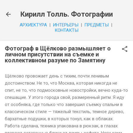
К основному контенту
Кирилл Толль. Фотографии
APXИEKTYPA
|
ИHTEPЬEPЫ
|
ПPEДMETЫ
|
КОНТАКТЫ
Фотограф в Щёлково размышляет о
личном присутствии на съемке и
коллективном разуме по Замятину
Щёлково провожает день с тихим, почти ленивым
достоинством. Не то, что Москва, которая никогда не
спит, не то, что подмосковные новостройки, вечно куда-то
спешащие. У этого города свой, размеренный ритм. Я иду
от особняка, где только что завершил съемку спальни в
классическом стиле — тяжелый текстиль, темное дерево,
бархатные подушки, в которых тонул, как в облаках.
Работа сделана, техника упакована в рюкзак, в глазах
плавают остаточные блики от лампы-софита. Ноги сами