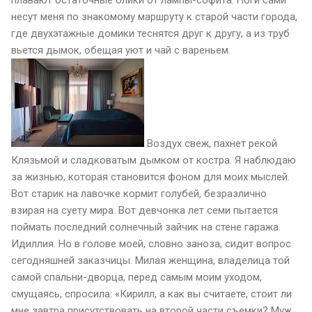
несут меня по знакомому маршруту к старой части города,
где двухэтажные домики теснятся друг к другу, а из труб
вьется дымок, обещая уют и чай с вареньем.
Воздух свеж, пахнет рекой
Клязьмой и сладковатым дымком от костра. Я наблюдаю
за жизнью, которая становится фоном для моих мыслей.
Вот старик на лавочке кормит голубей, безразлично
взирая на суету мира. Вот девчонка лет семи пытается
поймать последний солнечный зайчик на стене гаража.
Идиллия. Но в голове моей, словно заноза, сидит вопрос
сегодняшней заказчицы. Милая женщина, владелица той
самой спальни-дворца, перед самым моим уходом,
смущаясь, спросила: «Кирилл, а как вы считаете, стоит ли
мне завтра присутствовать на второй части съемки? Муж