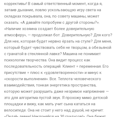
коррективы! В самый ответственный момент, когда я,
затаив дыхание, ловлю ускользающую игру света на
складках покрывала, она, по совету машины, может
сказать: «А давайте попробуем с другой стороны?».
«Наличие хозяина создает более доверительную
атмосферу», — продолжал бот. Доверительную? Для кого?
Для нее, которая будет нервно ёрзать на стуле? Для меня,
который будет чувствовать себя не творцом, а обезьяной
с гранатой в стеклянной лавке? Машина не понимает
психологии творчества. Она видит процесс как
последовательность операций. Клиент = переменная. Его
присутствие = плюс к «удовлетворенности» и минус к
«скорости выполнения». Все. Теплота человеческого
взаимодействия, тонкая энергетика пространства,
которую может разрушить даже незримое напряжение —
это для алгоритма пустой звук. Я прохожу мимо детской
площадки и вижу, как мать учит сына кататься на
велосипеде. Она не стоит у него над душой, не кричит:
«Педalь левее! Наклоняйся на 30 градусов!». Она бежит