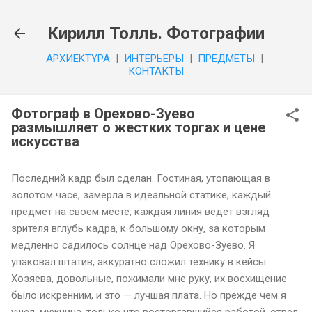
К основному контенту
Кирилл Толль. Фотографии
APXИEKTYPA
|
ИHTEPЬEPЫ
|
ПPEДMETЫ
|
КОНТАКТЫ
Фотограф в Орехово-Зуево
размышляет о жестких торгах и цене
искусства
Последний кадр был сделан. Гостиная, утопающая в
золотом часе, замерла в идеальной статике, каждый
предмет на своем месте, каждая линия ведет взгляд
зрителя вглубь кадра, к большому окну, за которым
медленно садилось солнце над Орехово-Зуево. Я
упаковал штатив, аккуратно сложил технику в кейсы.
Хозяева, довольные, пожимали мне руку, их восхищение
было искренним, и это — лучшая плата. Но прежде чем я
ушел, мужчина, только что восторгавшийся работой, отвел