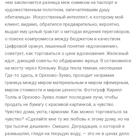
чем заключается разница меж снимком на паспорт и
художественным полотном, запечатлевшим душу
обиталища». Искусственный интеллект, к которому мой
клиент, видимо, обратился предварительно, вероятно,
выдал ему целый трактат о методах ведения переговоров,
о поиске компромисса между бюджетом и качеством.
Цифровой оракул, лишенный понятия «вдохновение»,
советует, как торговаться о цене вдохновения. Железный
идог, дающий советы по обдиранию жреца. Я остановился
на мосту через Клязьму. Вода текла темная, неспешная.
Где-то здесь, в Орехово-Зуево, проходит незримая
граница между миром материальным и миром эфемерным,
миром стоимости и миром ценности. Фотограф Кирилл
Толль в Орехово-Зуево ловит последние лучи, чтобы
продать не бумагу с красивой картинкой, а чувство.
Чувство дома, уюта, гармонии. Как можно торговаться за
чувство? «Сделайте мне ту же любовь к этому дому, но на
три тысячи дешевле». Смешно. Деградация, о которой я
размышлял, глядя на текущую воду, — это не в ценах дело.