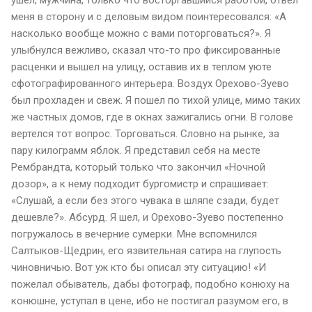
меня в сторону и с деловым видом поинтересовался: «А
насколько вообще можно с вами поторговаться?». Я
улыбнулся вежливо, сказал что-то про фиксированные
расценки и вышел на улицу, оставив их в теплом уюте
сфотографированного интерьера. Воздух Орехово-Зуево
был прохладен и свеж. Я пошел по тихой улице, мимо таких
же частных домов, где в окнах зажигались огни. В голове
вертелся тот вопрос. Торговаться. Словно на рынке, за
пару килограмм яблок. Я представил себя на месте
Рембрандта, который только что закончил «Ночной
дозор», а к нему подходит бургомистр и спрашивает:
«Слушай, а если без этого чувака в шляпе сзади, будет
дешевле?». Абсурд. Я шел, и Орехово-Зуево постепенно
погружалось в вечерние сумерки. Мне вспомнился
Салтыков-Щедрин, его язвительная сатира на глупость
чиновничью. Вот уж кто бы описал эту ситуацию! «И
пожелал обыватель, дабы фотограф, подобно конюху на
конюшне, уступал в цене, ибо не постигал разумом его, в