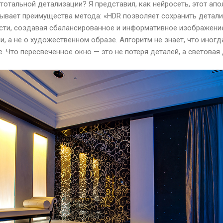
тотальной детализации? Я представил, как нейросеть, этот апо
ывает преимущества метода: «HDR позволяет сохранить детали
ти, создавая сбалансированное и информативное изображение
, а не о художественном образе. Алгоритм не знает, что иногда
. Что пересвеченное окно — это не потеря деталей, а светова