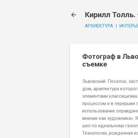
Кирилл Толль.
APXИEKTYPA
|
ИHTEPЬ
Фотограф в Льво
съемке
Львовский. Поселок, зас
дом, архитектура которог
элементами классицизма.
процессом и в перерыве п
использование оправдано
мнение как художника». 
шел по идеальному газону
Технология, рожденная из