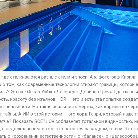
, где сталкиваются разные стили и эпохи. А я, фотограф Кирилл 
о том, как современные технологии стирают границы, которы
иль? Это же Оскар Уайльд! «Портрет Дориана Грея». Где главны
сть, красоту без изъянов. HDR — это и есть эта попытка созда
ет реальности. Но такая реальность мертва, как картина на чер
ет тайны. А ИИ в этой истории — это лорд Генри, который нашеп
етче? Показать ВСЕ?» Он соблазняет тотальной видимостью, не
 в недосказанном, в том, что остается за кадром, в тени. Что 
ть о «сохранении естественности», о «балансе», о «целесообра