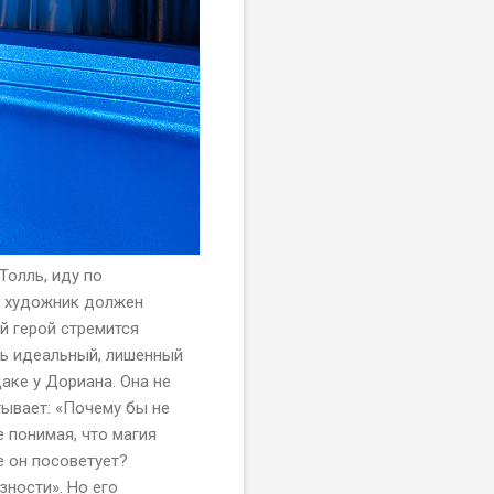
Толль, иду по
е художник должен
й герой стремится
ть идеальный, лишенный
даке у Дориана. Она не
тывает: «Почему бы не
 понимая, что магия
же он посоветует?
зности». Но его