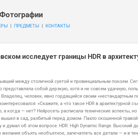
К основному контенту
 Фотографии
EPЫ
|
ПPEДMETЫ
|
КОНТАКТЫ
вском исследует границы HDR в архитект
тывший между столичной суетой и провинциальным покоем. Се
о представляла собой дерзкую, хотя и не совсем удачную, попы
 Владелец, человек, явно гордящийся своим «нестандартным п
оинтересовался: «Скажите, а что такое HDR в архитектурной съ
, а когда — нет? Нейросеть расписала технические аспекты, но
Я вышел в сад, разбитый перед домом. Пахло скошенной травой
 и думал об этом вопросе. HDR. High Dynamic Range. Высокий 
 желания объять необъятное, запечатлеть все детали — и в теня