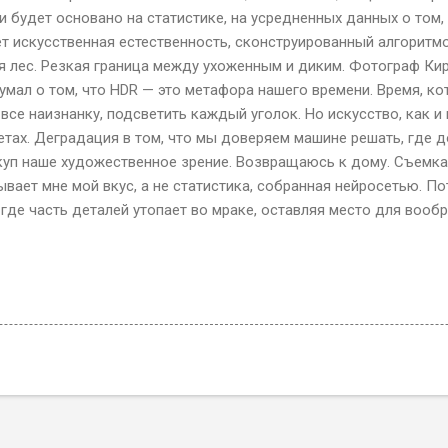
и будет основано на статистике, на усредненных данных о том,
ет искусственная естественность, сконструированный алгоритм
ся лес. Резкая граница между ухоженным и диким. Фотограф Ки
думал о том, что HDR — это метафора нашего времени. Время, кот
все наизнанку, подсветить каждый уголок. Но искусство, как и
кретах. Деградация в том, что мы доверяем машине решать, где д
ткуп наше художественное зрение. Возвращаюсь к дому. Съемка
ывает мне мой вкус, а не статистика, собранная нейросетью. П
 где часть деталей утопает во мраке, оставляя место для вооб