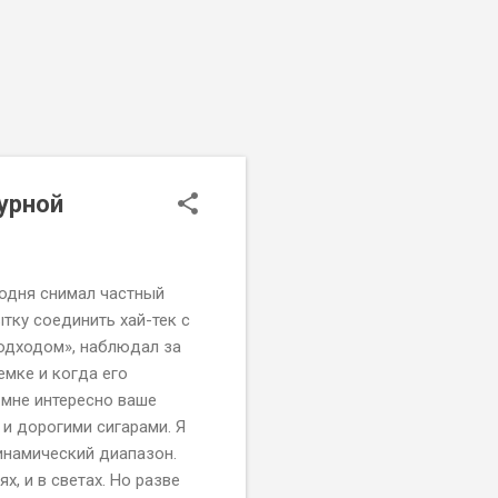
урной
годня снимал частный
тку соединить хай-тек с
одходом», наблюдал за
емке и когда его
 мне интересно ваше
 и дорогими сигарами. Я
динамический диапазон.
х, и в светах. Но разве