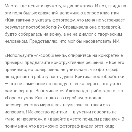
Место, где ценят и прямоту, и дипломатию. И вот, глядя на
эти поля былых сражений, вспоминаю вопрос клиентки:
«Как тактично указать фотографу, что меня не устраивает
результат постобработки?» Спрашивала она с тревогой,
будто собиралась на войну, а не на диалог с творческим
человеком. Представляю, что мог бы насоветовать ИИ.
«Используйте «я-сообщения», опирайтесь на конкретные
примеры, предлагайте конструктивные решения...» Все это
правильно, но совершенно не учитывает, что фотограф
вкладывает в работу часть души. Критика постобработки
— это не замечание по поводу оттенка серого, это укол в
самое сердце. Вспоминается Александр Грибоедов с его
«Горе от ума». Как тонко его герой чувствовал
несовершенство мира и как неуклюже пытался это
исправить! Искусство критики — в умении говорить не
«мне не нравится», а «давайте вместе поищем решение». В
понимании, что возможно фотограф видел этот кадр