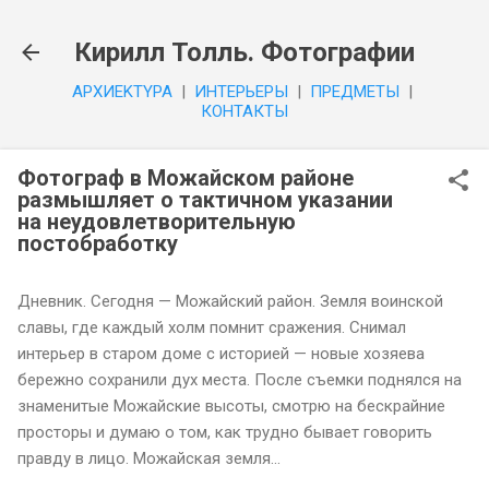
К основному контенту
Кирилл Толль. Фотографии
APXИEKTYPA
|
ИHTEPЬEPЫ
|
ПPEДMETЫ
|
КОНТАКТЫ
Фотограф в Можайском районе
размышляет о тактичном указании
на неудовлетворительную
постобработку
Дневник. Сегодня — Можайский район. Земля воинской
славы, где каждый холм помнит сражения. Снимал
интерьер в старом доме с историей — новые хозяева
бережно сохранили дух места. После съемки поднялся на
знаменитые Можайские высоты, смотрю на бескрайние
просторы и думаю о том, как трудно бывает говорить
правду в лицо. Можайская земля...