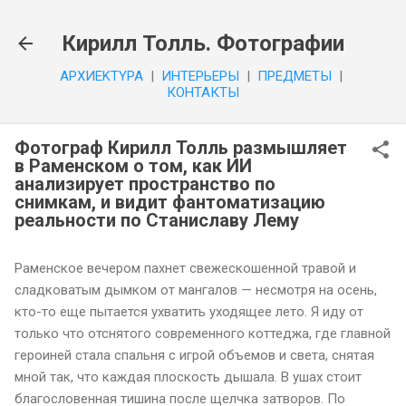
К основному контенту
Кирилл Толль. Фотографии
APXИEKTYPA
|
ИHTEPЬEPЫ
|
ПPEДMETЫ
|
КОНТАКТЫ
Фотограф Кирилл Толль размышляет
в Раменском о том, как ИИ
анализирует пространство по
снимкам, и видит фантоматизацию
реальности по Станиславу Лему
Раменское вечером пахнет свежескошенной травой и
сладковатым дымком от мангалов — несмотря на осень,
кто-то еще пытается ухватить уходящее лето. Я иду от
только что отснятого современного коттеджа, где главной
героиней стала спальня с игрой объемов и света, снятая
мной так, что каждая плоскость дышала. В ушах стоит
благословенная тишина после щелчка затворов. По