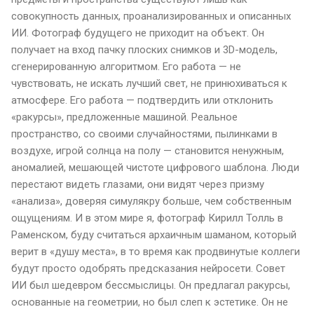
совокупность данных, проанализированных и описанных
ИИ. Фотограф будущего не приходит на объект. Он
получает на вход пачку плоских снимков и 3D-модель,
сгенерированную алгоритмом. Его работа — не
чувствовать, не искать лучший свет, не принюхиваться к
атмосфере. Его работа — подтвердить или отклонить
«ракурсы», предложенные машиной. Реальное
пространство, со своими случайностями, пылинками в
воздухе, игрой солнца на полу — становится ненужным,
аномалией, мешающей чистоте цифрового шаблона. Люди
перестают видеть глазами, они видят через призму
«анализа», доверяя симулякру больше, чем собственным
ощущениям. И в этом мире я, фотограф Кирилл Толль в
Раменском, буду считаться архаичным шаманом, который
верит в «душу места», в то время как продвинутые коллеги
будут просто одобрять предсказания нейросети. Совет
ИИ был шедевром бессмыслицы. Он предлагал ракурсы,
основанные на геометрии, но был слеп к эстетике. Он не