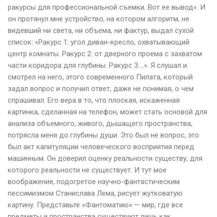
ракурсы для профессиональной съемки. Вот ее вывод». И
он протянул мне устройство, на котором алгоритм, не
видевший ни света, ни объема, ни фактур, выдал сухой
список: «Ракурс 1: угол диван-кресло, охватывающий
центр комнаты. Ракурс 2: от дверного проема с захватом
части коридора для глубины. Ракурс 3:...». Я слушал и
смотрел на него, этого современного Пилата, который
задал вопрос и получил ответ, даже не понимая, о чем
спрашивал. Его вера в то, что плоская, искаженная
картинка, сделанная на телефон, может стать основой для
анализа объемного, живого, дышащего пространства,
потрясла меня до глубины души. Это был не вопрос, это
был акт капитуляции человеческого восприятия перед
машинным. Он доверил оценку реальности существу, для
которого реальности не существует. И тут мое
воображение, подогретое научно-фантастическим
пессимизмом Станислава Лема, рисует жутковатую
картину. Представьте «Фантоматию» — мир, где все
предметы и пространства существуют лишь как