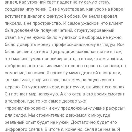
видел, как утренний свет падает на ту самую стену,
создавая игру теней. Он не чувствовал, как узор на ковре
вступает в диалог с фактурой обоев. Он анализировал
пиксели, а не пространство. И самое ужасное, что клиент
был доволен! Он получил четкий, структурированный
ответ. Ему не нужно было мучиться с выбором, не нужно
было доверять моему «профессиональному взгляду». Все
было решено за него. Деградация заключается не в том,
что машины умеют анализировать, а в том, что мы, люди,
добровольно отказываемся от своего права на анализ, на
сомнение, на поиск. Я прохожу мимо детской площадки,
где мальчик, закрыв глаза, пытается на ощупь узнать
дерево. Он чувствует кору, ищет сучки, вдыхает его запах.
Он познает мир напрямую. А его отец в это время смотрит
в телефон, где то же самое дерево уже
«проанализировано» и ему предложены «лучшие ракурсы»
для селфи. Мы стремительно движемся к миру, где
реальный опыт будет не нужен. Достаточно будет его
цифрового слепка. В итоге я, конечно, снял все иначе. Я