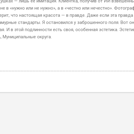
душках — лишь ее имитация. Клиентка, получив от ИИ взвешенный
 не в «нужно или не нужно», а в «честно или нечестно». Фотогра
ерит, что настоящая красота — в правде. Даже если эта правда
амурные стандарты. Я остановился у заброшенного поля. Вот он
я. И в этой подлинности есть своя, особенная эстетика. Эстетик
, Муниципальные округа.