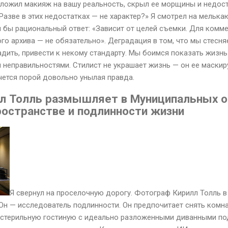
аложил макияж на вашу реальность, скрыл ее морщины и недост
Разве в этих недостатках — не характер?» Я смотрел на мельк
л бы рациональный ответ: «Зависит от целей съемки. Для ком
го архива — не обязательно». Деградация в том, что мы стесн
адить, привести к некому стандарту. Мы боимся показать жизнь 
и неправильностями. Стилист не украшает жизнь — он ее маскир
чется порой довольно унылая правда.
л Толль размышляет в Муниципальных о
остранстве и подлинности жизни
Я свернул на проселочную дорогу. Фотограф Кирилл Толль 
 Он — исследователь подлинности. Он предпочитает снять комн
 стерильную гостиную с идеально разложенными диванными по