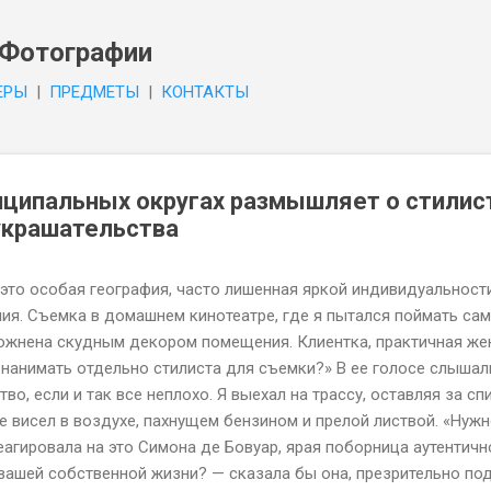
К основному контенту
 Фотографии
EPЫ
|
ПPEДMETЫ
|
КОНТАКТЫ
ципальных округах размышляет о стилист
украшательства
это особая география, часто лишенная яркой индивидуальности
ия. Съемка в домашнем кинотеатре, где я пытался поймать са
ожнена скудным декором помещения. Клиентка, практичная же
е нанимать отдельно стилиста для съемки?» В ее голосе слышал
тво, если и так все неплохо. Я выехал на трассу, оставляя за с
е висел в воздухе, пахнущем бензином и прелой листвой. «Нужно
еагировала на это Симона де Бовуар, ярая поборница аутентичн
вашей собственной жизни? — сказала бы она, презрительно под