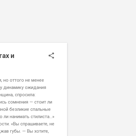
ах и
, но оттого не менее
му динамику ожидания
нщина, спросила:
ись сомнения — стоит ли
пиной безликие спальные
 ли нанимать стилиста...»
ости. «Вы спрашиваете, не
жав губы. — Вы хотите,