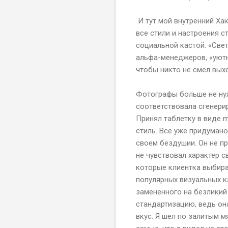
И тут мой внутренний Ха
все стили и настроения 
социальной кастой. «Све
альфа-менеджеров, «уютн
чтобы никто не смел вых
Фотографы больше не нуж
соответствовала сгенери
Принял таблетку в виде 
стиль. Все уже придумано
своем бездушии. Он не пр
не чувствовал характер с
которые клиентка выбира
популярных визуальных кл
замененного на безликий
стандартизацию, ведь он
вкус. Я шел по залитым 