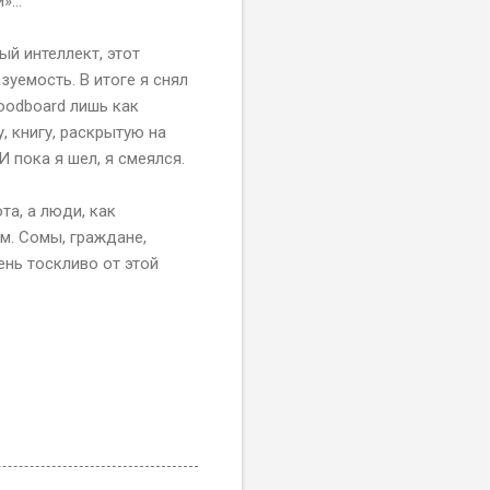
»...
й интеллект, этот
уемость. В итоге я снял
oodboard лишь как
, книгу, раскрытую на
И пока я шел, я смеялся.
та, а люди, как
м. Сомы, граждане,
ень тоскливо от этой