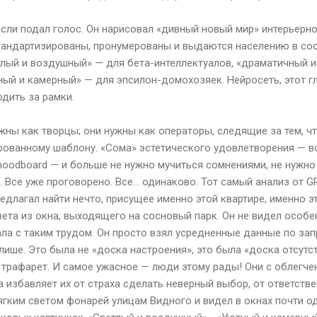
ксли подал голос. Он нарисовал «дивный новый мир» интерьерно
стандартизированы, пронумерованы и выдаются населению в соо
тлый и воздушный» — для бета-интеллектуалов, «драматичный 
ый и камерный» — для эпсилон-домохозяек. Нейросеть, этот гл
одить за рамки.
ны как творцы; они нужны как операторы, следящие за тем, ч
рованному шаблону. «Сома» эстетического удовлетворения — во
moodboard — и больше не нужно мучиться сомнениями, не нужно
. Все уже проговорено. Все... одинаково. Тот самый анализ от G
едлагал найти нечто, присущее именно этой квартире, именно э
вета из окна, выходящего на сосновый парк. Он не видел особ
ла с таким трудом. Он просто взял усредненные данные по зап
ише. Это была не «доска настроения», это была «доска отсутс
 трафарет. И самое ужасное — люди этому рады! Они с облегче
а избавляет их от страха сделать неверный выбор, от ответств
мягким светом фонарей улицам Видного и видел в окнах почти о