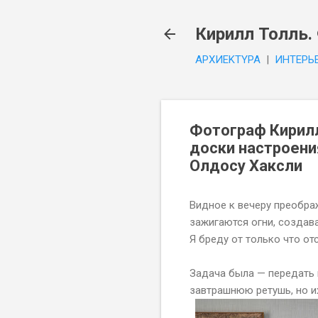
Кирилл Толль.
APXИEKTYPA
|
ИHTEPЬ
Фотограф Кирилл
доски настроени
Олдосу Хаксли
Видное к вечеру преображ
зажигаются огни, создав
Я бреду от только что о
Задача была — передать п
завтрашнюю ретушь, но и