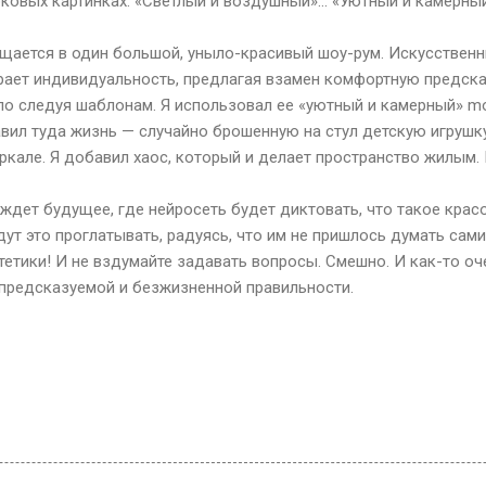
оковых картинках. «Светлый и воздушный»... «Уютный и камерный
щается в один большой, уныло-красивый шоу-рум. Искусственны
ирает индивидуальность, предлагая взамен комфортную предсказ
лепо следуя шаблонам. Я использовал ее «уютный и камерный» m
вил туда жизнь — случайно брошенную на стул детскую игрушку
ркале. Я добавил хаос, который и делает пространство жилым. 
 ждет будущее, где нейросеть будет диктовать, что такое красо
ут это проглатывать, радуясь, что им не пришлось думать сами
етики! И не вздумайте задавать вопросы. Смешно. И как-то оч
 предсказуемой и безжизненной правильности.