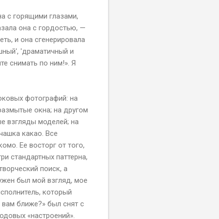
а с горящими глазами,
азала она с гордостью, —
еть, и она сгенерировала
шный', 'драматичный и
те снимать по ним!». Я
оковых фотографий: на
размытые окна; на другом
ые взгляды моделей; на
чашка какао. Все
комо. Ее восторг от того,
ри стандартных паттерна,
творческий поиск, а
нужен был мой взгляд, мое
исполнитель, который
 вам ближе?» был снят с
ходовых «настроений».