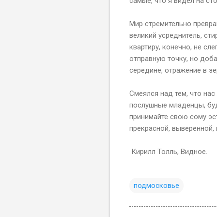
самые, что я видел на ст
Мир стремительно превра
великий усреднитель, ст
квартиру, конечно, не с
отправную точку, но доба
середине, отражение в зе
Смеялся над тем, что нас
послушные младенцы, буд
принимайте свою сому эст
прекрасной, выверенной,
Кирилл Толль, Видное.
подмосковье