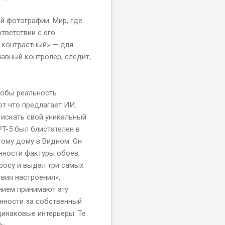
й фотографии. Мир, где
тветствии с его
и контрастный» — для
авный контролер, следит,
тобы реальность
т что предлагает ИИ.
 искать свой уникальный
PT-5 был блистателен в
тому дому в Видном. Он
енности фактуры обоев,
росу и выдал три самых
твия настроения»,
нием принимают эту
енности за собственный
динаковые интерьеры. Те