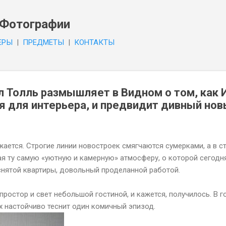
К основному контенту
 Фотографии
EPЫ
|
ПPEДMETЫ
|
КОНТАКТЫ
 Толль размышляет в Видном о том, как 
я для интерьера, и предвидит дивный нов
ается. Строгие линии новостроек смягчаются сумерками, а в с
ая ту самую «уютную и камерную» атмосферу, о которой сегодн
тснятой квартиры, довольный проделанной работой.
ростор и свет небольшой гостиной, и кажется, получилось. В г
х настойчиво теснит один комичный эпизод.