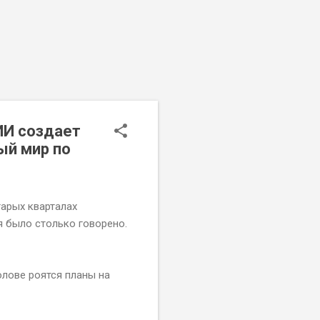
ИИ создает
ый мир по
тарых кварталах
я было столько говорено.
олове роятся планы на