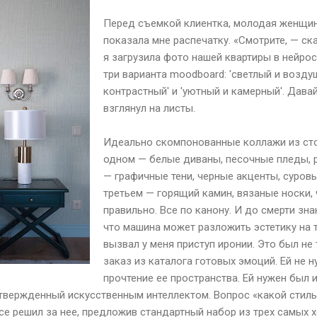
Перед съемкой клиентка, молодая женщин
показала мне распечатку. «Смотрите, — ск
я загрузила фото нашей квартиры в нейрос
три варианта moodboard: 'светлый и возду
контрастный' и 'уютный и камерный'. Давай
взглянул на листы.
Идеально скомпонованные коллажи из ст
одном — белые диваны, песочные пледы, 
— графичные тени, черные акценты, суров
третьем — горящий камин, вязаные носки, 
правильно. Все по канону. И до смерти зна
что машина может разложить эстетику на т
вызвал у меня приступ иронии. Это был не 
заказ из каталога готовых эмоций. Ей не 
прочтение ее пространства. Ей нужен был 
твержденный искусственным интеллектом. Вопрос «какой стиль
все решил за нее, предложив стандартный набор из трех самых 