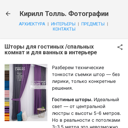
К основному контенту
Кирилл Толль. Фотографии
APXИEKTYPA
|
ИHTEPЬEPЫ
|
ПPEДMETЫ
|
КОНТАКТЫ
Шторы для гостиных /спальных
комнат и для ванных в интерьере
Разберем технические
тонкости съемки штор — без
лирики, только конкретные
решения.
Гостиные шторы.
Идеальный
свет — от центральной
люстры с высоты 5-6 метров.
Но в реальности с потолками
3-3.5 метра это невозможно.