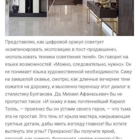
Представляю, как цифровой оракул советует
«компенсировать экспозицию в пост-продакшене»,
«использовать техники осветления теней». Он говорит на
языке возможностей: «Можно, следовательно, нужно». Он
не понимает языка художественной необходимости. Сижу
на замшелой скамье, смотрю, как длинные вечерние тени
ложатся на дорожку, и мысленно переношу этот диалог в
стилистику Булгакова. Да, Михаил Афанасьевич бы не
пропустил такое. «И скажу я вам, почтеннейший Кирилл
Толль, — произнес бы он устами своего героя, — что тьма
эта не простая. Это тень от крыла мастера, накрывающая
суетные детали, дабы явить взгляду главное! Вы хотите
вытянуть эти углы? Прекрасно! Вы получите яркий,
плоский, как совесть бюрократа, чертеж комнаты! Вы