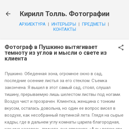
К основному контенту
Кирилл Толль. Фотографии
APXИEKTYPA
|
ИHTEPЬEPЫ
|
ПPEДMETЫ
|
КОНТАКТЫ
Фотограф в Пушкино вытягивает
темноту из углов и мысли о свете из
клиента
Пушкино. Обеденная зона, огромное окно в сад,
последние осенние листья за его стеклом. Съемка
закончена. Я вышел в этот самый сад, стоял, слушал
тишину, прерываемую лишь шелестом листвы под ногами.
Воздух чист и прозрачен. Клиентка, женщина с тонким
вкусом, осталась довольна, но один ее вопрос висел в
воздухе, как несобранный паутинкой лета. Глядя на сырые
кадры, где в дальнем углу комнаты царила благородная,
как мне казалось, темнота, она спросила: «А вы потом эти