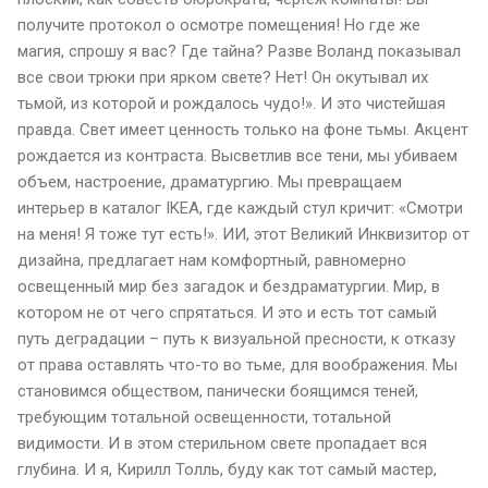
получите протокол о осмотре помещения! Но где же
магия, спрошу я вас? Где тайна? Разве Воланд показывал
все свои трюки при ярком свете? Нет! Он окутывал их
тьмой, из которой и рождалось чудо!». И это чистейшая
правда. Свет имеет ценность только на фоне тьмы. Акцент
рождается из контраста. Высветлив все тени, мы убиваем
объем, настроение, драматургию. Мы превращаем
интерьер в каталог IKEA, где каждый стул кричит: «Смотри
на меня! Я тоже тут есть!». ИИ, этот Великий Инквизитор от
дизайна, предлагает нам комфортный, равномерно
освещенный мир без загадок и бездраматургии. Мир, в
котором не от чего спрятаться. И это и есть тот самый
путь деградации – путь к визуальной пресности, к отказу
от права оставлять что-то во тьме, для воображения. Мы
становимся обществом, панически боящимся теней,
требующим тотальной освещенности, тотальной
видимости. И в этом стерильном свете пропадает вся
глубина. И я, Кирилл Толль, буду как тот самый мастер,