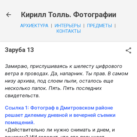
К основному контенту
Кирилл Толль. Фотографии
APXИEKTYPA
|
ИHTEPЬEPЫ
|
ПPEДMETЫ
|
КОНТАКТЫ
Заруба 13
Замираю, прислушиваясь к шелесту цифрового
ветра в проводах. Да, напарник. Ты прав. В самом
низу архива, под слоем пыли, осталось еще
несколько папок. Пять. Пять последних
свидетельств.
Ссылка 1: Фотограф в Дмитровском районе
решает дилемму дневной и вечерней съемки
помещений.
«Действительно ли нужно снимать и днем, и
вечером? ИИ говорит, что это повышает