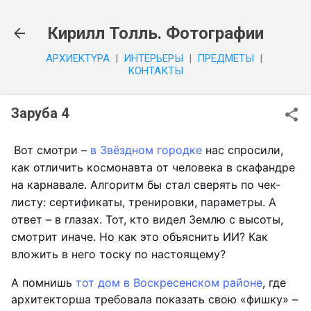
К основному контенту
Кирилл Толль. Фотографии
APXИEKTYPA
|
ИHTEPЬEPЫ
|
ПPEДMETЫ
|
КОНТАКТЫ
Заруба 4
Вот смотри –
в Звёздном городке
нас спросили,
как отличить космонавта от человека в скафандре
на карнавале. Алгоритм бы стал сверять по чек-
листу: сертификаты, тренировки, параметры. А
ответ – в глазах. Тот, кто видел Землю с высоты,
смотрит иначе. Но как это объяснить ИИ? Как
вложить в него тоску по настоящему?
А помнишь
тот дом в Воскресенском районе
, где
архитекторша требовала показать свою «фишку» –