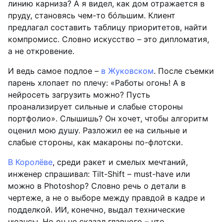
линию карниза? А я видел, как дом отражается в
пруду, становясь чем-то бóльшим. Клиент
предлагал составить таблицу приоритетов, найти
компромисс. Словно искусство – это дипломатия,
а не откровение.
И ведь самое подлое –
в Жуковском
. После съемки
парень хлопает по плечу: «Работы огонь! А в
нейросеть загрузить можно? Пусть
проанализирует сильные и слабые стороны
портфолио». Слышишь? Он хочет, чтобы алгоритм
оценил мою душу. Разложил ее на сильные и
слабые стороны, как макароны по-флотски.
В Королёве
, среди ракет и смелых мечтаний,
инженер спрашивал: Tilt-Shift – must-have или
можно в Photoshop? Словно речь о детали в
чертеже, а не о выборе между правдой в кадре и
подделкой. ИИ, конечно, выдал технические
нюансы. Но он не сказал главного – что